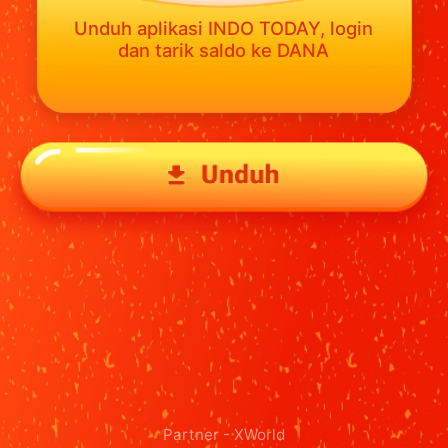
Unduh aplikasi INDO TODAY, login
dan tarik saldo ke DANA
Partner -
XWorld